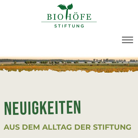
BioBoden | Mitteilu
Link zu Home
Neu­ig­kei­ten
AUS DEM ALLTAG DER STIFTUNG