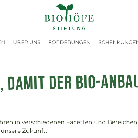
en Detail
Link zu Home
NÜ
EN
ÜBER UNS
FÖRDERUNGEN
SCHENKUNGE
, damit der Bio-Anba
ahren in verschiedenen Facetten und Bereichen
f unsere Zukunft.